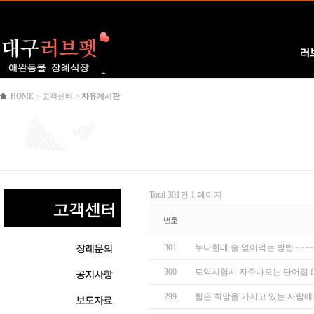
Logo
러
HOME > 고객센터 >
자유게시판
Total 301건
1 페이지
번호
301
누나한테 술 얻어먹는 방법~~~
300
토익시험시 자주나오는 단어집 fland
299
힘은 희망을 가지고 있는 사람에