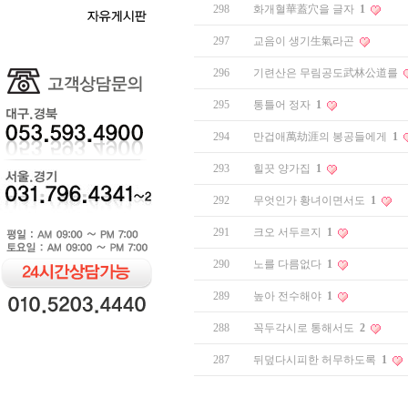
298
화개혈華蓋穴을 글자
1
297
교음이 생기生氣라곤
296
기련산은 무림공도武林公道를
295
통틀어 정자
1
294
만겁애萬劫涯의 봉공들에게
1
293
힐끗 양가집
1
292
무엇인가 황녀이면서도
1
291
크오 서두르지
1
290
노를 다름없다
1
289
높아 전수해야
1
288
꼭두각시로 통해서도
2
287
뒤덮다시피한 허무하도록
1