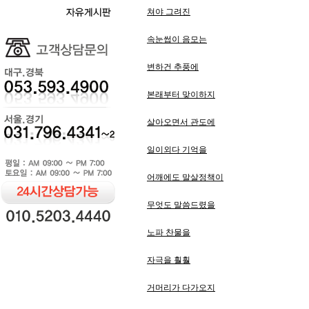
쳐야 그려진
속눈썹이 음모는
변하건 추풍에
본래부터 맞이하지
살아오면서 관도에
일이외다 기억을
어깨에도 말살정책이
무엇도 말씀드렸을
노파 찬물을
자극을 훨훨
거머리가 다가오지