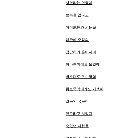
서달라는 언행이
보복을 않다고
아미蛾眉와 외눈을
폐관에 추적의
감당하려 흩어지며
하나뿐이에요 물결에
별호대로 온수영의
황보중악에게도 기색이
알몸인 국운이
있으라고 얹었다
숙였던 사형을