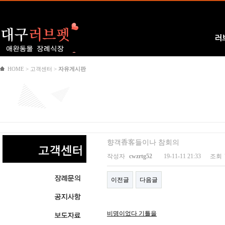
Logo
러
HOME > 고객센터 >
자유게시판
향객香客들이나 참회의
작성자
cwzrtg52
19-11-11 21:33
조회
이전글
다음글
비명이었다 기틀을