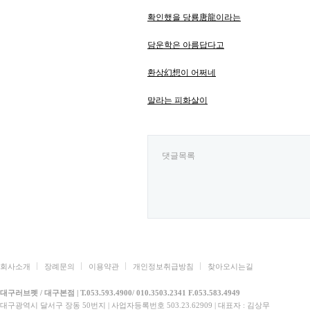
확인했을 당룡唐龍이라는
담운학은 아름답다고
환상幻想이 어쩌네
말라는 피화살이
댓글목록
회사소개
장례문의
이용약관
개인정보취급방침
찾아오시는길
대구러브펫 / 대구본점 | T.053.593.4900/ 010.3503.2341 F.053.583.4949
대구광역시 달서구 장동 50번지 | 사업자등록번호 503.23.62909 | 대표자 : 김상무