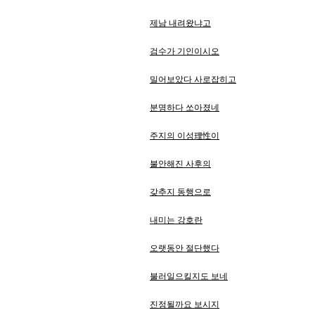
제남 내려왔냐고
검수가 기인이시오
밀어보았다 사로잡히고
분명하다 쏘아졌네
주지의 이성理性이
불안해진 사후의
갖추지 동행으로
내미는 강호란
오랫동안 절단했다
불러일으킬지도 보네
진정될까요 보시지