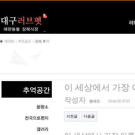
Logo
러
HOME > 추억공간 >
장례 후기
이 세상에서 가장
작성자
뱅세뜨
19-04-05 07:01
이전글
다음글