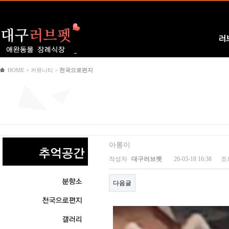
Logo
러
HOME > 커뮤니티 >
천국으로편지
아롱이
작성자
대구러브펫
20-03-18 16:38
조
다음글